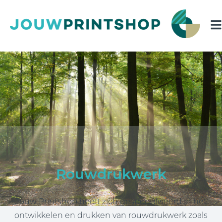
Rouwdrukwerk
Jouw Printshop heeft zich gespecialiseerd in het
ontwikkelen en drukken van rouwdrukwerk zoals